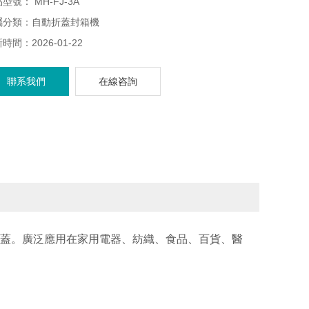
點：
型號： MH-FJ-3A
 封箱機封箱帶度快，在工作量較大的地方每臺機器每天需要工
屬分類：自動折蓋封箱機
6小時；
時間：2026-01-22
 需要其機件應經常處于良好的潤滑狀態，立柱部件中的絲桿應
聯系我們
在線咨詢
周加黃油一次；
 濕度≤98%，正常的環境溫度為0-40℃范圍內，對電磁輻射無特
的要求；
蓋。廣泛應用在家用電器、紡織、食品、百貨、醫