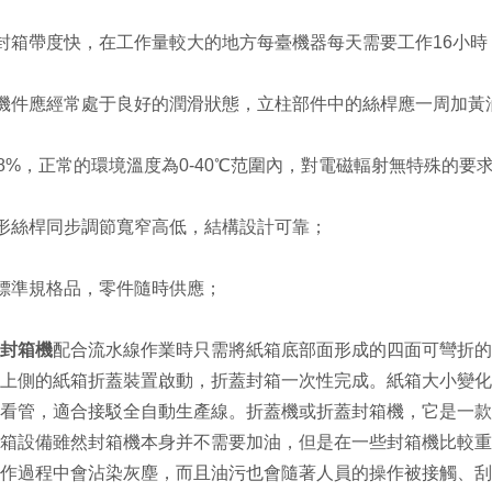
箱帶度快，在工作量較大的地方每臺機器每天需要工作16小時
機件應經常處于良好的潤滑狀態，立柱部件中的絲桿應一周加黃
8%，正常的環境溫度為0-40℃范圍內，對電磁輻射無特殊的要
形絲桿同步調節寬窄高低，結構設計可靠；
標準規格品，零件隨時供應；
封箱機
配合流水線作業時只需將紙箱底部面形成的四面可彎折的
上側的紙箱折蓋裝置啟動，折蓋封箱一次性完成。紙箱大小變化
看管，適合接駁全自動生產線。折蓋機或折蓋封箱機，它是一款
箱設備雖然封箱機本身并不需要加油，但是在一些封箱機比較重
作過程中會沾染灰塵，而且油污也會隨著人員的操作被接觸、刮