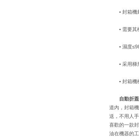
• 封箱機封
• 需要其
• 濕度≤9
• 采用梯
• 封箱機
自動折蓋
道內，封箱機
送，不用人手
喜歡的一款封
油在機器的工