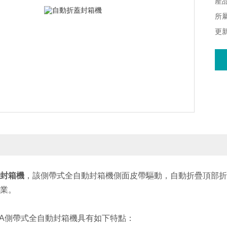
特
產品
?
所
作1
更新
?
一
?
殊
封箱機
，該側帶式全自動封箱機側面皮帶驅動，自動折疊頂部折
業。
3A側帶式全自動封箱機具有如下特點：